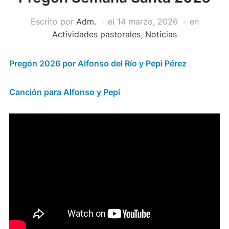
Escrito por
Adm.
el
14 marzo, 2026
en
Actividades pastorales
,
Noticias
Pregón 2026 por Alfonso del Río y Pepi Pérez
Canción para Alfonso y Pepi